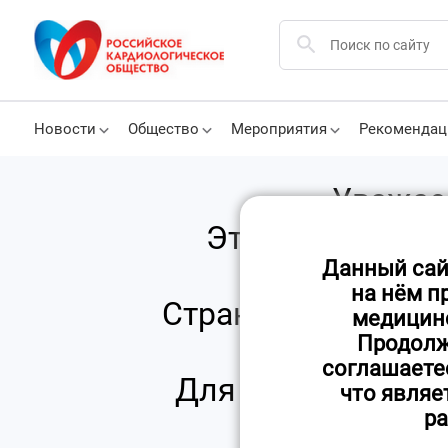
Новости
Общество
Мероприятия
Рекомендац
Уважае
Это старая вер
Данный сай
кардиологич
на нём п
Страница не обнов
медицинс
Продолж
н
соглашаете
Для актуальной и
что являе
ра
sc