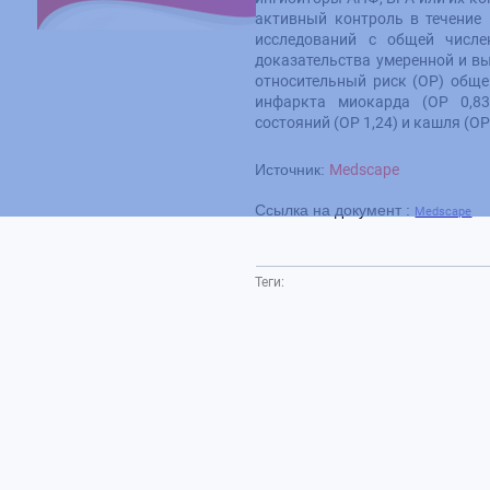
активный контроль в течение 
исследований с общей числе
доказательства умеренной и в
относительный риск (ОР) обще
инфаркта миокарда (ОР 0,8
состояний (ОР 1,24) и кашля (ОР
Источник:
Medscape
Ссылка на документ :
Medscape
Теги: