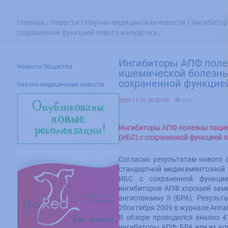
Главная /
Новости /
Научно-медицинские новости /
Ингибитор
сохраненной функцией левого желудочка /
Ингибиторы АПФ поле
Новости Общества
ишемической болезнь
сохраненной функцие
Научно-медицинские новости
2009-11-10 00:00:00
5022
Ингибиторы АПФ полезны пацие
(ИБС) с сохраненной функцией 
Согласно результатам нового 
стандартной медикаментозной 
ИБС с сохраненной функци
ингибиторов АПФ хорошей заме
ангиотензину II (БРА). Резуль
20октября 2009 в журнале Annals 
В обзоре проводился анализ 4
ингибиторы АПФ, БРА или их к