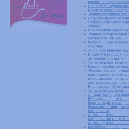
поражению органов-миш
С 2017 года журнал "Ар
международную базу д
Журнал Артериальная г
Получено положительно
Scopus о включении жур
данных
Опубликован журнал "А
Журнал "Артериальная г
библиотеки «КИБЕРЛЕ
8-я Российская молоде
участием
Алгоритмы ведения паци
В Санкт-Петербурге про
артериального давлени
"Артериальная гипертен
Карманные рекомендаци
«Казнить нельзя помилов
новых алгоритмах по ве
гипертензией, подготов
лиги рассказывает прези
Владимирович Недогод
"Артериальная гипертен
Алгоритмы ведения паци
III Международный конг
Короткова до наших дне
Европейский конгресс к
специалиста
Антигипертензивная ли
специалистов гипертен
Антигипертензивная ли
всемирного дня борьбы 