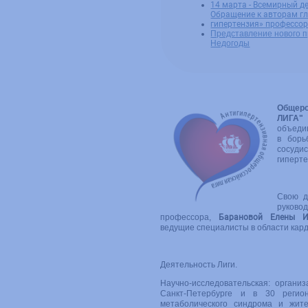
14 марта - Всемирный д
Обращение к авторам г
гипертензия» профессор
Представление нового п
Недогоды
Общер
ЛИГА"
объеди
в борь
сосуд
гиперте
Свою д
рук
профессора,
Барановой Елены И
ведущие специалисты в области кард
Деятельность Лиги.
Научно-исследовательская: организ
Санкт-Петербурге и в 30 регио
метаболического синдрома и жит