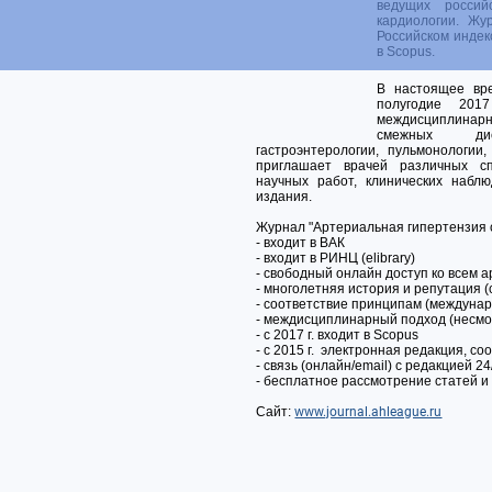
ведущих россий
кардиологии. Жу
Российском индек
в Scopus.
В настоящее вр
полугодие 201
междисциплина
смежных дис
гастроэнтерологии, пульмонологии,
приглашает врачей различных сп
научных работ, клинических наблю
издания.
Журнал "Артериальная гипертензия 
- входит в ВАК
- входит в РИНЦ (elibrary)
- свободный онлайн доступ ко всем 
- многолетняя история и репутация (с
- соответствие принципам (междунар
- междисциплинарный подход (несмо
- с 2017 г. входит в Scopus
- с 2015 г. электронная редакция, 
- связь (онлайн/email) с редакцией 24
- бесплатное рассмотрение статей и
Сайт:
www.journal.ahleague.ru