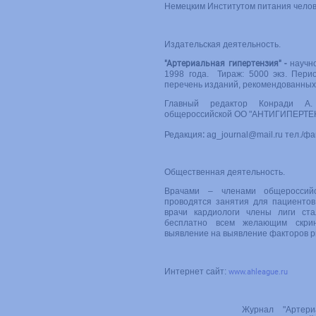
Немецким Институтом питания челов
Издательская деятельность.
"Артериальная гипертензия" -
научн
1998 года. Тираж: 5000 экз. Пери
перечень изданий, рекомендованны
Главный редактор Конради А. 
общероссийской ОО "АНТИГИПЕРТЕ
Редакция
:
ag_journal@mail.ru
тел./фа
Общественная деятельность.
Врачами – членами общеросси
проводятся занятия для пациентов
врачи кардиологи члены лиги ст
бесплатно всем желающим скрин
выявление на выявление факторов р
Интернет сайт:
www.ahleague.ru
Журнал "Артери