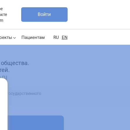
be
Войти
акте
am
оекты
Пациентам
RU
EN
 общества.
тей.
.ru
ого государственного