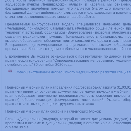
доступность первичной медико-санитарной помощи в регионах. Пров
акушерские пункты Ленинградской области и Карелии, мы ознакоми
фельдшерами врачебной помощи, что является благом для пациента,
фельдшера! Данная информация скрывается и фельдшерами и пациента
стала подтверждением правильности нашей работы.
Предлагаемая многоуровневая модель специалистов лечебного де
(Фельдшер), прикладного бакалавриата (Фельдшер общей лечебной прак
терапевт участковый), ординатуры (Врач-терапевт) позволит обеспечит
оказания медицинской помощи. Привлекательность бакалаврских про
высшего образования, обеспечит приток сельской молодежи в вузы, повы
Возвращение дипломированных специалистов с высшим образова
проживания обеспечит создание рабочих мест в малонаселенных районах
В дополнение Вы можете ознакомиться с презентацией по данной теме,
практической конференции "Совершенствование непрерывного медицинс
лечебного дела" 30 сентября 2020 года.
Совершенствование непрерывного медицинского развития специал
Примерный учебный план направления подготовки бакалавриата 31.03.0
практики» является основным документом, регламентирующим учебный 
план отображает логическую последовательность освоения циклов и
практик), обеспечивающих формирование компетенций. Указана обща
практик в зачетных единицах и трудоемкость в часах.
Примерный учебный план состоит из следующих блоков:
Блок 1 «Дисциплины (модули)», который включает дисциплины (модули), 
программы в объеме и дисциплины (модули) в объеме 75 з.е., относящие
объеме 39 з.е .