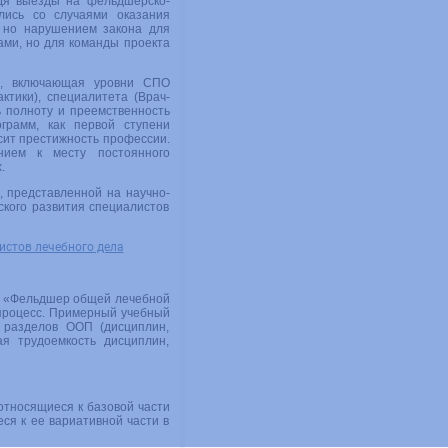
одя выезды на фельдшерско-
лись со случаями оказания
 но нарушением закона для
ми, но для команды проекта
ла, включающая уровни СПО
тики), специалитета (Врач-
ь полноту и преемственность
грамм, как первой ступени
сит престижность профессии.
нием к месту постоянного
.
 представленной на научно-
кого развития специалистов
истов лечебного дела
1 «Фельдшер общей лечебной
процесс. Примерный учебный
 разделов ООП (дисциплин,
я трудоемкость дисциплин,
относящиеся к базовой части
ся к ее вариативной части в