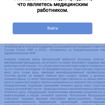
что являетесь медицинским
работником.
ект образовательного стандарта
Примерный учебный план
Войти
Уважаемые коллеги!
Представляем Вам для обсуждения проект федерального государс
стандарта высшего образования (уровень бакалавриата) «Лечебное 
лечебном деле получила поддержку на расширенном заседании Совета НМП
Съезда Союза НМП в 2019г., обсуждалась на Координационном сов
Здравоохранение ОНФ.
Каждому главному врачу Центральной районной больницы хочется
квалификации фельдшера, на которого он может возложить трудовые фу
работодателей показал, что объем практической подготовки в основном с
за что спасибо колледжам. Но фундаментальную теоретическую подготов
могут дать только вузы, имеющие квалифицированный профессорско-
Поэтому далеко не каждый главный врач создает приказ о делеги
лечащего врача, т.к. несет персональную ответственность за любые действ
Цели и задачи настоящего проекта направлены на законное (без оговор
определенными трудовыми функциями лечащего врача через подготов
труда в сельской местности, труднодоступных и малонаселенных регио
лечебного дела, обладающими практическими умениями специалистов с
компетенциями в общей лечебной практике. Исполнение Фельдшеро
отдельных трудовых функций участкового врача-терапевта, педиа
неукомплектованности медицинских организаций перечисленным