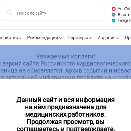
YouTu
Вконт
Telegr
приятия
Рекомендации
Партнеры
Издания
Пр
Уважаемые коллеги!
я версия сайта Российского кардиологического
аница не обновляется. Архив событий и новос
я актуальной информации пройдите на
scardio
ачимые проекты Фонда президентских грантов /
Проект федеральн
Данный сайт и вся информация
его образования (уровень бакалавриата) Лечебное дело /
на нём предназначена для
медицинских работников.
Продолжая просмотр, вы
соглашаетесь и подтверждаете,