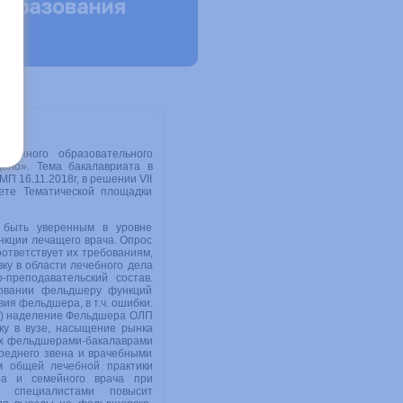
твенного образовательного
дело». Тема бакалавриата в
 16.11.2018г, в решении VII
ете Тематической площадки
 быть уверенным в уровне
нкции лечащего врача. Опрос
оответствует их требованиям,
ку в области лечебного дела
преподавательский состав.
ровании фельдшеру функций
ия фельдшера, в т.ч. ошибки.
ок) наделение Фельдшера ОЛП
ку в вузе, насыщение рынка
нах фельдшерами-бакалаврами
реднего звена и врачебными
м общей лечебной практики
тра и семейного врача при
и специалистами повысит