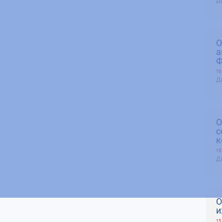
Да
О
а
Ф
16
Да
О
с
к
15
Да
О
и
15