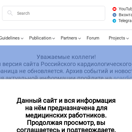
YouTu
Вконт
Telegr
Guidelines
Publication
Partners
Forum
Projects
Уважаемые коллеги!
я версия сайта Российского кардиологического
аница не обновляется. Архив событий и новос
я актуальной информации пройдите на
scardio
Данный сайт и вся информация
на нём предназначена для
медицинских работников.
ажно для авторов! Публикации в РКЖ до конца
Продолжая просмотр, вы
025 года
соглашаетесь и подтверждаете,
.09.2025
337