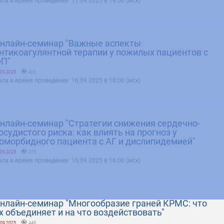
та и время проведения: 17.09.2025 в 19:00 (мск)
нлайн-семинар "Важные аспекты
нтикоагулянтной терапии у пожилых пациентов с
П"
.09.2025
426
та и время проведения: 16.09.2025 в 18:00 (мск)
нлайн-семинар "Стратегии снижения сердечно-
осудистого риска: как влиять на прогноз у
оморбидного пациента с АГ и дислипидемией"
.09.2025
375
та и время проведения: 15.09.2025 в 16:00 (мск)
нлайн-семинар "Многообразие граней КРМС: что
х объединяет и на что воздействовать"
.09.2025
448