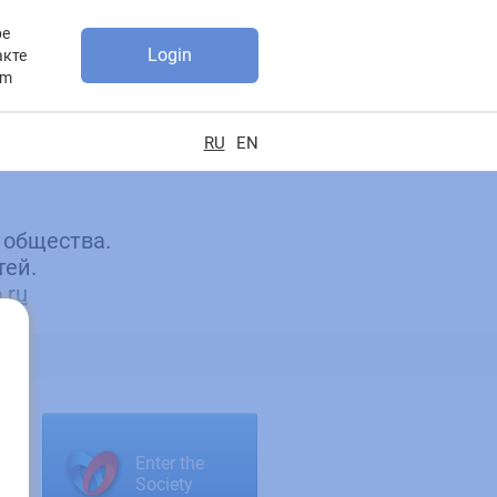
be
Login
акте
am
RU
EN
 общества.
тей.
.ru
Enter the
Society