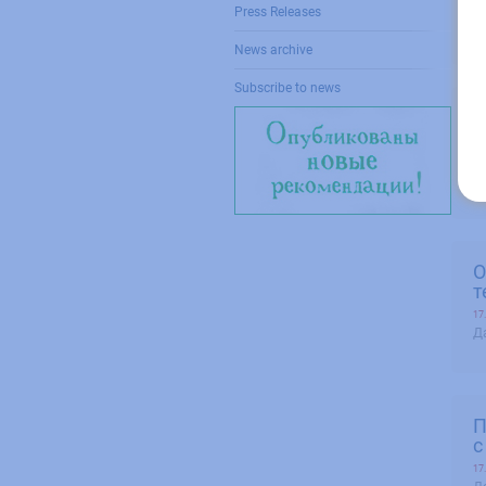
О
Press Releases
за
News archive
Subscribe to news
О
б
18
Да
О
т
17
Да
П
с
17