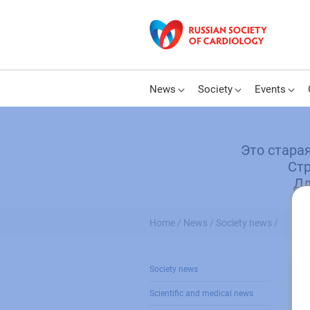
News
Society
Events
Это стара
Стр
Дл
Home /
News /
Society news /
Society news
В
2
Scientific and medical news
19