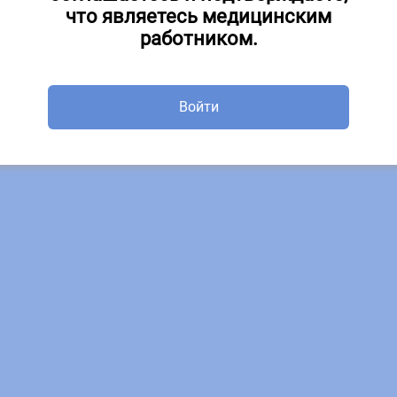
что являетесь медицинским
Почему у героев фильмов ра
экспертов в кардиологии и киноэнтузиастов
сердечная недостаточность
работником.
общения и обсуждения
Как повысить приверженност
Как заботиться о своем серд
гии факультета послевузовского и дополнительного образования, заместител
Войти