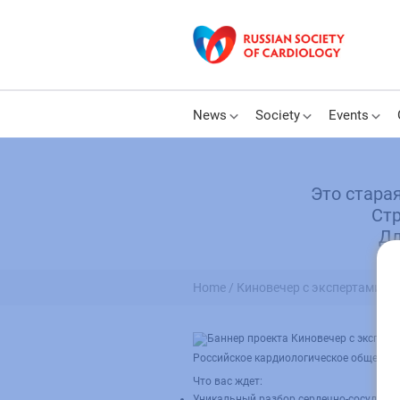
News
Society
Events
Это стара
Стр
Дл
Home /
Киновечер с экспертами РК
Российское кардиологическое общество
Что вас ждет:
Уникальный разбор сердечно-сосудисты