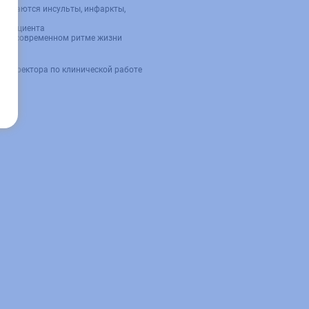
звиваются инсульты, инфаркты,
ь пациента
це в современном ритме жизни
ь директора по клинической работе