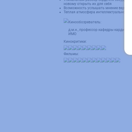
новому открыть их для себя
Возможность услышать мнение ведущих 
Теплая атмосфера интеллектуального 
Кинообозреватель:
д.м.н., профессор кафедры кардиоло
ИМО
Кинокритики:
Фильмы: