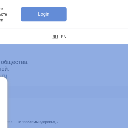
be
Login
акте
am
RU
EN
 общества.
тей.
.ru
О
ает реальные проблемы здоровья, и