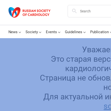
News
Society
Events
Guidelines
Publication
Уважае
Это старая вер
кардиологич
Страница не обнов
н
Для актуальной и
sc