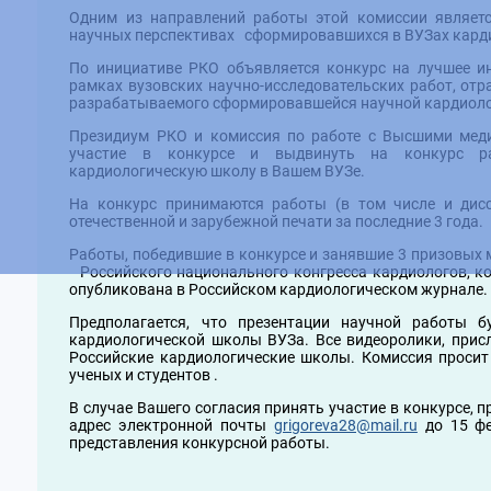
Одним из направлений работы этой комиссии являет
научных перспективах сформировавшихся в ВУЗах кард
По инициативе РКО объявляется конкурс на лучшее ин
рамках вузовских научно-исследовательских работ, от
разрабатываемого сформировавшейся научной кардиоло
Президиум РКО и комиссия по работе с Высшими мед
участие в конкурсе и выдвинуть на конкурс ра
кардиологическую школу в Вашем ВУЗе.
На конкурс принимаются работы (в том числе и дисс
отечественной и зарубежной печати за последние 3 года.
Работы, победившие в конкурсе и занявшие 3 призовых
Российского национального конгресса кардиологов, кот
опубликована в Российском кардиологическом журнале.
Предполагается, что презентации научной работы 
кардиологической школы ВУЗа. Все видеоролики, прис
Российские кардиологические школы. Комиссия просит
ученых и студентов .
В случае Вашего согласия принять участие в конкурсе, 
адрес электронной почты
grigoreva28@mail.ru
до 15 фе
представления конкурсной работы.