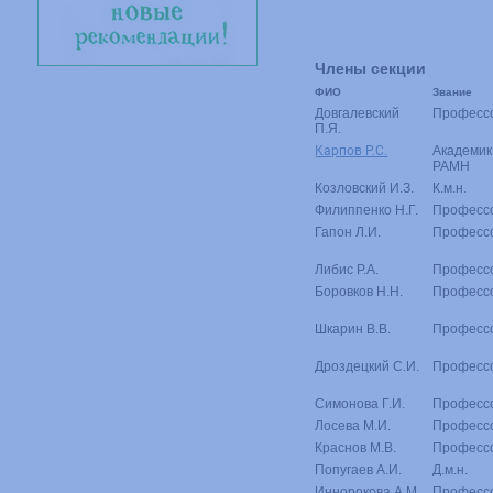
Члены секции
ФИО
Звание
Довгалевский
Професс
П.Я.
Карпов Р.С.
Академик
РАМН
Козловский И.З.
К.м.н.
Филиппенко Н.Г.
Професс
Гапон Л.И.
Професс
Либис Р.А.
Професс
Боровков Н.Н.
Професс
Шкарин В.В.
Професс
Дроздецкий С.И.
Професс
Симонова Г.И.
Професс
Лосева М.И.
Професс
Краснов М.В.
Професс
Попугаев А.И.
Д.м.н.
Иннорокова А.М.
Професс