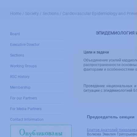
Home /
Society /
Sections /
Cardiovascular Epidemiology and Preve
ЭПИДЕМИОЛОГИЯ И
Board
Executive Director
Цели и задачи
Sections
Объединение усилий кардиол
распространенности основных 
Working Groups
факторами и особенностями о
RSC History
Проведение национальных и
Membership
ситуации с эпидемиологией Б
For our Partners
For Media Partners
Председатель секции
Contact Information
Бритов Анатолий Николаев
Волкова Эмилия Григорьевн