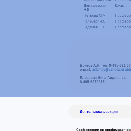
Домашевская
К.м.н.
Н.В.
Петрова М.М.
Професс
Гольберг Я.С.
Професс
Гаджиев Г.Э.
Професс
Бритов А.Н. тел. 8-495-621 00
e-mail:
anbritov@yandex.ru
abr
Елисеева Нина Андреевна
8-495-6270315
Деятельность секции
Конференции по профилактическ