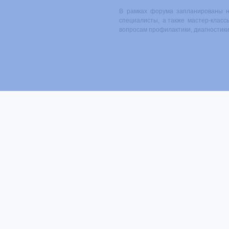
В рамках форума запланированы 
специалисты, а также мастер-клас
вопросам профилактики, диагностик