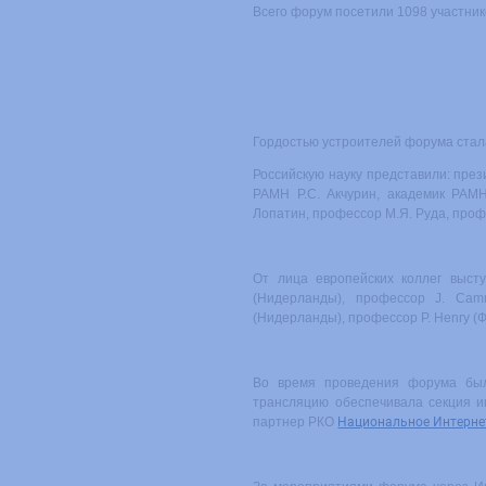
Всего форум посетили 1098 участнико
Гордостью устроителей форума стал
Российскую науку представили: през
РАМН Р.С. Акчурин, академик РАМ
Лопатин, профессор М.Я. Руда, проф
От лица европейских коллег выст
(Нидерланды), профессор J. Cam
(Нидерланды), профессор P. Henry (Ф
Во время проведения форума был
трансляцию обеспечивала секция и
партнер РКО
Национальное Интерне