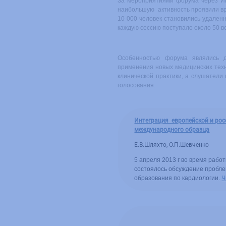
За мероприятиями форума через Ин
наибольшую активность проявили вра
10 000 человек становились удаленн
каждую сессию поступало около 50 в
Особенностью форума являлись д
применения новых медицинских техн
клинической практики, а слушатели
голосования.
Интеграция европейской и рос
международного образца
Е.В.Шляхто, О.П.Шевченко
5 апреля 2013 г во время раб
состоялось обсуждение пробле
образования по кардиологии.
Ч