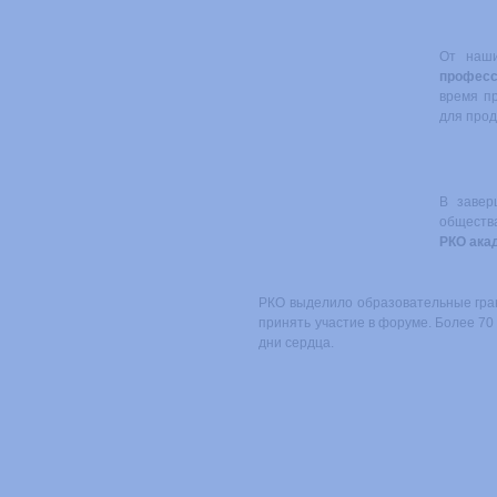
От наши
професс
время п
для прод
В завер
общест
РКО
ака
РКО выделило образовательные гран
принять участие в форуме. Более 70
дни сердца.