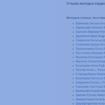
Отзывы молодых кардио
Молодые ученые, посетивш
Ефимова Оксана Иго
Ларионова Наталья В
Бахчоян Мариам Рубе
Дружилов Марк Андр
Гаврилюк Наталья Дм
Станкевич Дарья Иго
Трошенькина Ольга 
Пустотина Зинаида М
Макеева Екатерина Р
Магаляс Елена Влад
Кузнецова Анна Рафа
Пухова Анна, г. Толь
Стародубцева Ирина
Кузнецова Наталья В
Андреева Елена, г. 
Гарькина Светлана В
Васильева Ксения Вик
Шепель Руслан Никол
Макарочкина Наталья
Шарафутдинова Алсу 