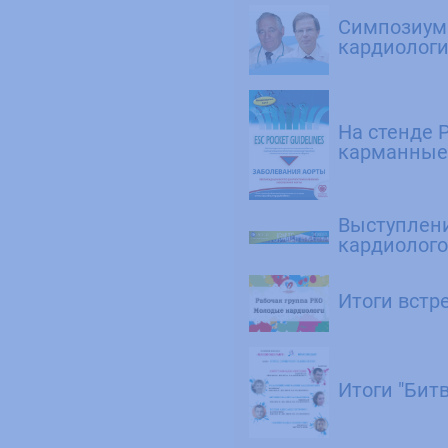
Симпозиум
кардиолог
На стенде 
карманные
Выступлен
кардиологов
Итоги встр
Итоги "Бит