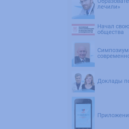
Образовате
лечили»
Начал свою
общества
Симпозиум 
современно
Доклады п
Приложение