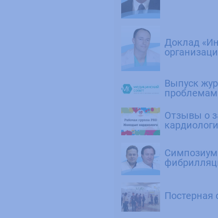
Доклад «И
организаци
Выпуск жур
проблемам
Отзывы о з
кардиолог
Симпозиум 
фибрилляц
Постерная 