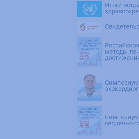
Итоги встр
здравоохра
Свидетель
Российско-
методы леч
достижени
Симпозиум
эхокардиог
Симпозиум 
сердечно-с