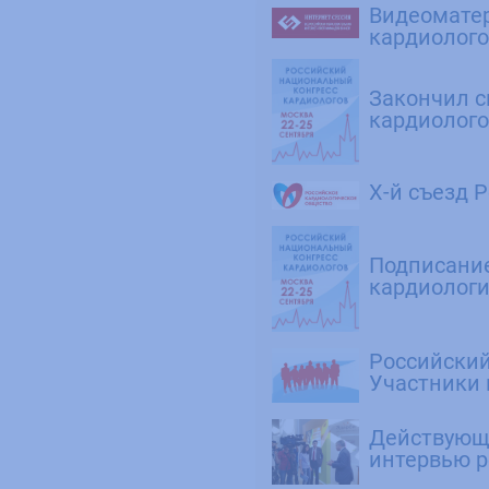
Видеоматер
кардиолого
Закончил с
кардиолог
Х-й съезд 
Подписание
кардиолог
Российский
Участники 
Действующи
интервью 