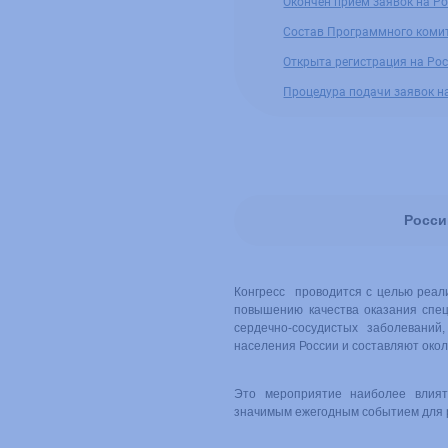
Окончен прием заявок на Р
Cостав Программного комит
Открыта регистрация на Ро
Процедура подачи заявок на
Росси
Конгресс проводится с целью реал
повышению качества оказания спе
сердечно-сосудистых заболеваний
населения России и составляют око
Это мероприятие наиболее влият
значимым ежегодным событием для р