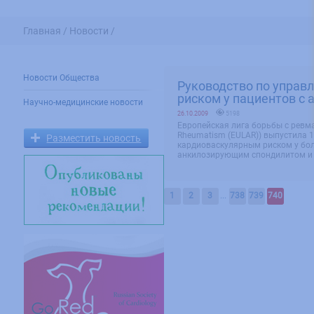
Главная /
Новости /
Новости Общества
Руководство по управ
риском у пациентов с 
Научно-медицинские новости
26.10.2009
5198
Европейская лига борьбы с ревма
Rheumatism (EULAR)) выпустила 
Разместить новость
кардиоваскулярным риском у бо
анкилозирующим спондилитом и 
1
2
3
...
738
739
740