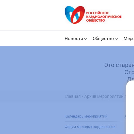
Новости
Общество
Меро
Это стара
Стр
Дл
Главная /
Архив мероприятий /
Ар
Календарь мероприятий
Форум молодых кардиологов