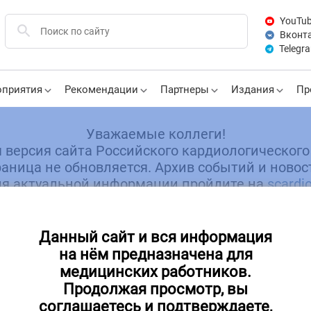
YouTu
Вконт
Telegr
приятия
Рекомендации
Партнеры
Издания
Пр
Уважаемые коллеги!
я версия сайта Российского кардиологического
аница не обновляется. Архив событий и новос
я актуальной информации пройдите на
scardio
Данный сайт и вся информация
на нём предназначена для
хив мероприятий
медицинских работников.
Продолжая просмотр, вы
соглашаетесь и подтверждаете,