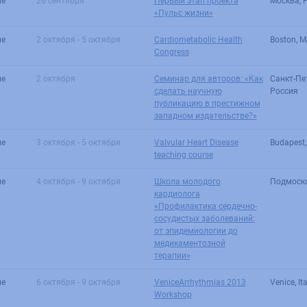
ие
26 сентября
Первый этап проекта
Москва, 
«Пульс жизни»
ие
2 октября - 5 октября
Cardiometabolic Health
Boston, M
Congress
ие
2 октября
Cеминар для авторов: «Как
Санкт-Пе
сделать научную
Россия
публикацию в престижном
западном издательстве?»
ие
3 октября - 5 октября
Valvular Heart Disease
Budapest
teaching course
ие
4 октября - 9 октября
Школа молодого
Подмоск
кардиолога
«Профилактика сердечно-
сосудистых заболеваний:
от эпидемиологии до
медикаментозной
терапии»
ие
6 октября - 9 октября
VeniceArrhythmias 2013
Venice, Ita
Workshop