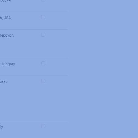
Россия
A, USA
тербург,
, Hungary
овье
ly