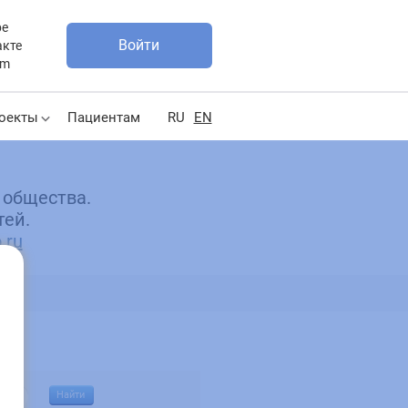
be
Войти
акте
am
оекты
Пациентам
RU
EN
 общества.
тей.
.ru
Найти