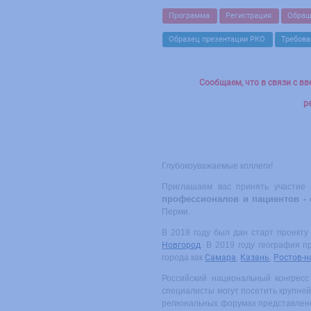
Программа
Регистрация
Обращ
Образец презентации РКО
Требова
Сообщаем, что в связи с в
р
Глубокоуважаемые коллеги!
Приглашаем вас принять участие 
профессионалов и пациентов -
Перми.
В 2018 году был дан старт проекту
Новгород
. В 2019 году география 
города как
Самара
,
Казань
,
Ростов-н
Российский национальный конгресс
специалисты могут посетить крупней
региональных форумах представлено