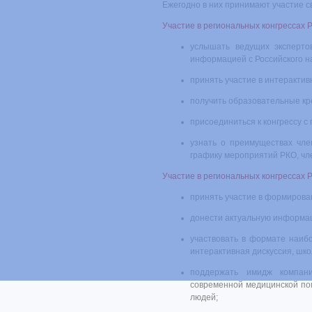
Ежегодно в них принимают участие с
Участие в региональных конгрессах
услышать ведущих экспертов
информацией с Российского на
принять участие в интерактив
получить образовательные кр
присоединиться к конгрессу 
узнать о преимуществах чле
графику мероприятий РКО, чле
Участие в региональных конгрессах
принять участие в формирова
донести актуальную информац
участвовать в формате наиб
интерактивная дискуссия, школ
поддержать имидж компани
современной медицинской по
людей;