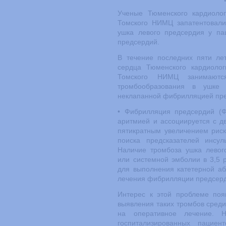
Ученые Тюменского кардиолог
Томского НИМЦ запатентовали
ушка левого предсердия у па
предсердий.
В течение последних пяти ле
сердца Тюменского кардиолог
Томского НИМЦ занимаются
тромбообразования в ушке
неклапанной фибрилляцией пр
• Фибрилляция предсердий (Ф
аритмией и ассоциируется с д
пятикратным увеличением риск
поиска предсказателей инсул
Наличие тромбоза ушка левог
или системной эмболии в 3,5 р
для выполнения катетерной аб
лечения фибрилляции предсерд
Интерес к этой проблеме поя
выявления таких тромбов сред
на оперативное лечение. 
госпитализированных пацие