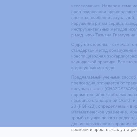
исследования. Недаром тема ис
прогнозировании при сердечно-
является особенно актуальной,
нарушений ритма сердца, заве
инструментальных методов иссл
р мед. наук Татьяна Гизатулина.
С другой стороны, - отмечает о
стандарта» метод обнаружений 
чреспищеводная эхокардиографи
клинической практике. Все это 
и доступных методов.
Предлагаемый учеными способ 
предсердия отличается от трад
инсульта шкалы (CHA2DS2VASc) 
параметра: индекс объема лев
помощью стандартной ЭхоКГ, и
23 (FGF-23), определяемый в кр
математическое уравнение, мож
тромба в ушке левого предсерд
для использования в практичес
времени и прост в эксплуатации