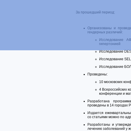
За прошедший период:
Организованы и провед
гендерных различий:
Исследование АФ
гипертонией
Исследование DESI
Исследование SELe
Исследование БОЛЕ
Проведены:
10 московских ко
4 Всероссийских к
конференции и мат
Разработана программ
проведены в 14 городах 
Издается ежекварталь
со статьями можно по адре
Разработаны и утвержде
лечению заболеваний у 