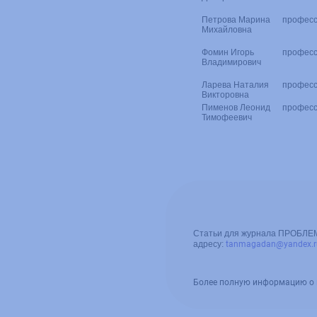
Петрова Марина
профес
Михайловна
Фомин Игорь
профес
Владимирович
Ларева Наталия
профес
Викторовна
Пименов Леонид
профес
Тимофеевич
Cтатьи для журнала ПРОБЛ
адресу:
tanmagadan@yandex.r
Более полную информацию о 