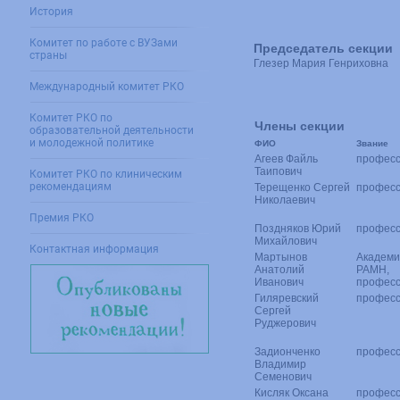
История
Комитет по работе с ВУЗами
Председатель секции
страны
Глезер Мария Генриховна
Международный комитет РКО
Комитет РКО по
Члены секции
образовательной деятельности
и молодежной политике
ФИО
Звание
Агеев Файль
профес
Таипович
Комитет РКО по клиническим
рекомендациям
Терещенко Сергей
профес
Николаевич
Премия РКО
Поздняков Юрий
профес
Михайлович
Контактная информация
Мартынов
Академи
Анатолий
РАМН,
Иванович
профес
Гиляревский
профес
Сергей
Руджерович
Задионченко
профес
Владимир
Семенович
Кисляк Оксана
профес