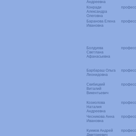
Андреевна
Конради
профес
Александра
Олеговна
Баранова Елена
профес
Ивановна
Болдуева
профес
Светлана
Афанасьевна
Барбараш Ольга
профес
Леонидовна
Скибицкий
профес
Виталий
Викентьевич
Козиолова
профес
Наталия
Андреевна
Чесникова Анна
профес
Ивановна
Куимов Андрей
профес
Дмитриевич