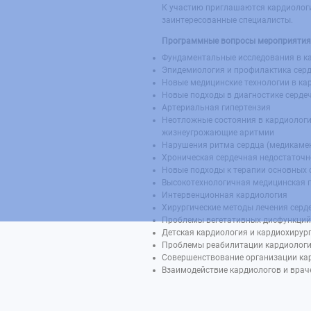
К участию приглашаются кардиологи,
заинтересованные специалисты.
Программные вопросы мероприятия
Фундаментальные исследования в к
Эпидемиология и профилактика серд
Новые медицинские технологии в ка
Новые подходы в диагностике серде
Артериальная гипертензия
Неотложные состояния в кардиологи
жизнеугрожающие аритмии
Нарушения ритма сердца (медикамен
Хроническая сердечная недостаточн
Новые подходы к терапии основных 
Высокотехнологичная медицинская 
Интервенционная кардиология
Хирургические методы лечения серд
Проблемы вегетативных дисфункций
Детская кардиология и кардиохирур
Проблемы реабилитации кардиологи
Совершенствование организации ка
Взаимодействие кардиологов и врач